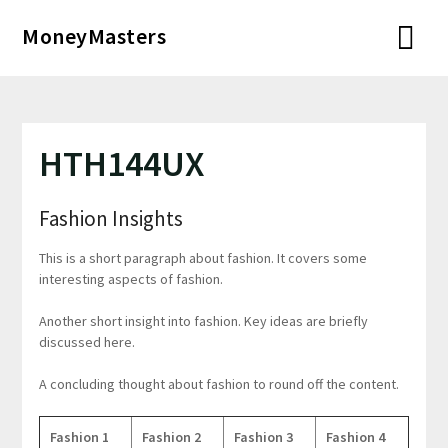
Перейти
MoneyMasters
к
содержимому
HTH144UX
Fashion Insights
This is a short paragraph about fashion. It covers some
interesting aspects of fashion.
Another short insight into fashion. Key ideas are briefly
discussed here.
A concluding thought about fashion to round off the content.
Fashion 1
Fashion 2
Fashion 3
Fashion 4