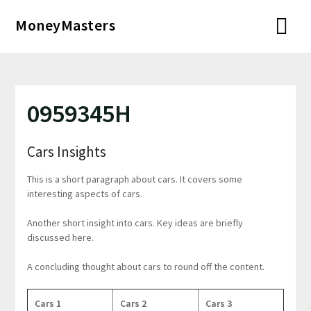
Перейти
MoneyMasters
к
содержимому
0959345H
Cars Insights
This is a short paragraph about cars. It covers some
interesting aspects of cars.
Another short insight into cars. Key ideas are briefly
discussed here.
A concluding thought about cars to round off the content.
Cars 1
Cars 2
Cars 3