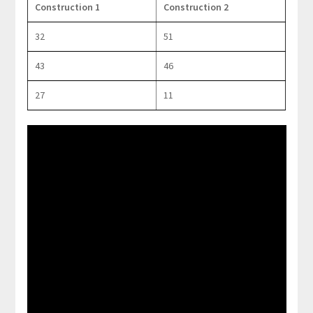
Construction 1
Construction 2
32
51
43
46
27
11