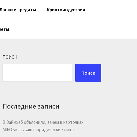
Банки и кредиты
Криптоиндустрия
шеты
ПОИСК
Поиск
Последние записи
В Займхаб объяснили, зачем в карточках
МФО указывают юридические лица