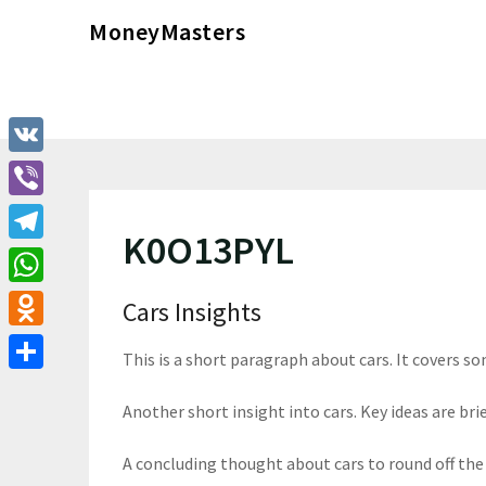
Перейти
MoneyMasters
к
содержимому
VK
Viber
K0O13PYL
Telegram
WhatsApp
Cars Insights
Odnoklassniki
This is a short paragraph about cars. It covers so
Отправить
Another short insight into cars. Key ideas are brie
A concluding thought about cars to round off the