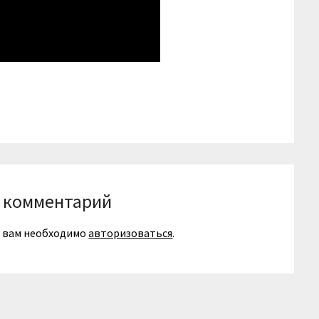
niki
вить
 комментарий
я вам необходимо
авторизоваться
.