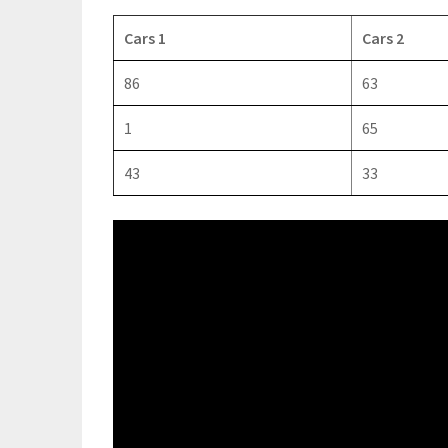
Cars 1
Cars 2
86
63
1
65
43
33