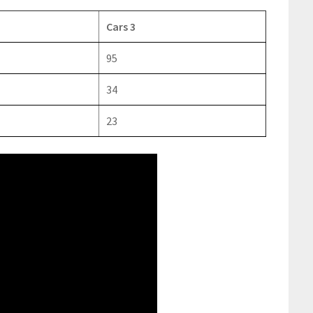
Cars 3
95
34
23