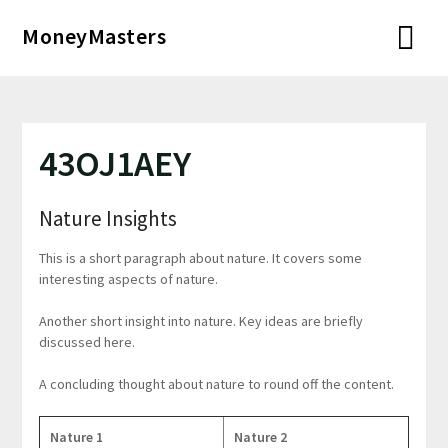
Перейти
MoneyMasters
к
содержимому
43OJ1AEY
Nature Insights
This is a short paragraph about nature. It covers some
interesting aspects of nature.
Another short insight into nature. Key ideas are briefly
discussed here.
A concluding thought about nature to round off the content.
Nature 1
Nature 2