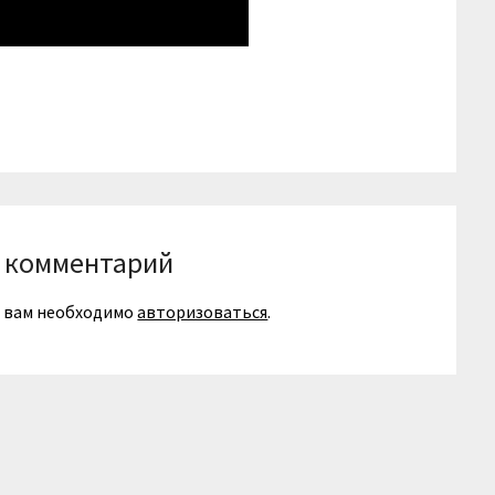
niki
вить
 комментарий
я вам необходимо
авторизоваться
.