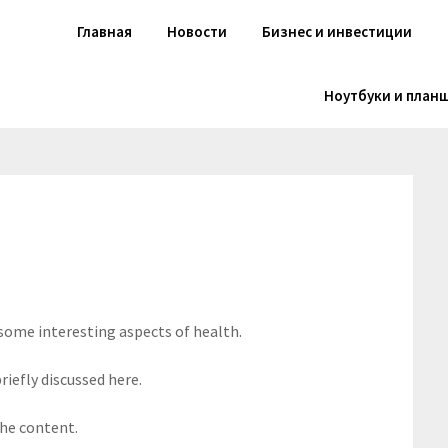
Главная
Новости
Бизнес и инвестиции
Ноутбуки и план
 some interesting aspects of health.
riefly discussed here.
the content.