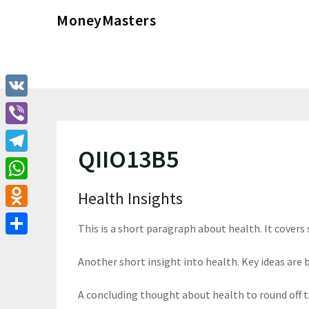
Перейти
MoneyMasters
к
содержимому
VK
Viber
QIIO13B5
Telegram
WhatsApp
Health Insights
Odnoklassniki
This is a short paragraph about health. It covers
Отправить
Another short insight into health. Key ideas are b
A concluding thought about health to round off 