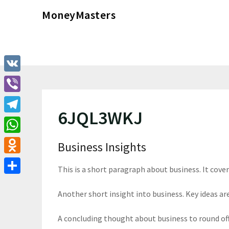
Перейти
MoneyMasters
к
содержимому
VK
Viber
6JQL3WKJ
Telegram
WhatsApp
Business Insights
Odnoklassniki
This is a short paragraph about business. It cove
Отправить
Another short insight into business. Key ideas are
A concluding thought about business to round of