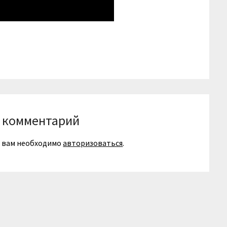
niki
вить
 комментарий
я вам необходимо
авторизоваться
.