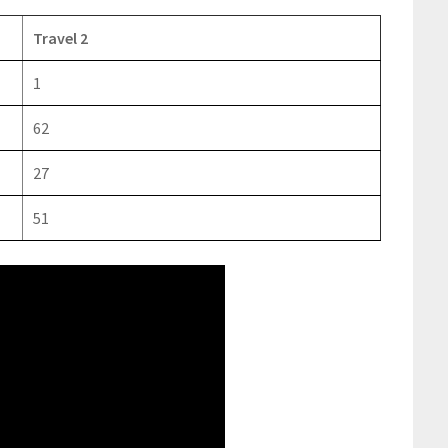
Travel 2
1
62
27
51