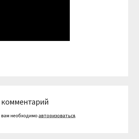
niki
вить
 комментарий
я вам необходимо
авторизоваться
.