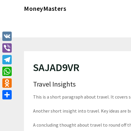
Перейти
MoneyMasters
к
содержимому
VK
Viber
SAJAD9VR
Telegram
WhatsApp
Travel Insights
Odnoklassniki
This is a short paragraph about travel. It covers 
Отправить
Another short insight into travel. Key ideas are br
A concluding thought about travel to round off t