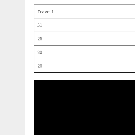
Travel 1
51
26
80
26