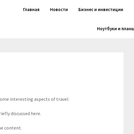
Главная
Новости
Бизнес и инвестиции
Ноутбуки и план
some interesting aspects of travel.
iefly discussed here.
he content.