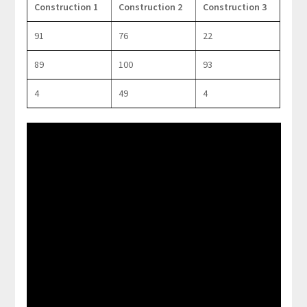
Construction 1
Construction 2
Construction 3
91
76
22
89
100
93
4
49
4