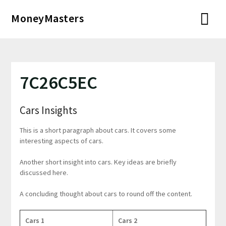
Перейти
MoneyMasters
к
содержимому
7C26C5EC
Cars Insights
This is a short paragraph about cars. It covers some
interesting aspects of cars.
Another short insight into cars. Key ideas are briefly
discussed here.
A concluding thought about cars to round off the content.
Cars 1
Cars 2