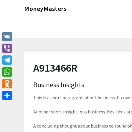
Перейти
MoneyMasters
к
содержимому
VK
Viber
A913466R
Telegram
WhatsApp
Business Insights
Odnoklassniki
This is a short paragraph about business. It cove
Отправить
Another short insight into business. Key ideas are
A concluding thought about business to round of