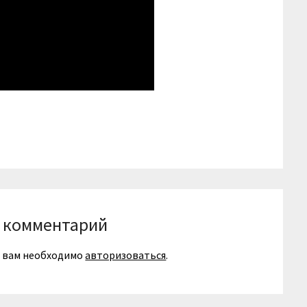
niki
вить
 комментарий
я вам необходимо
авторизоваться
.