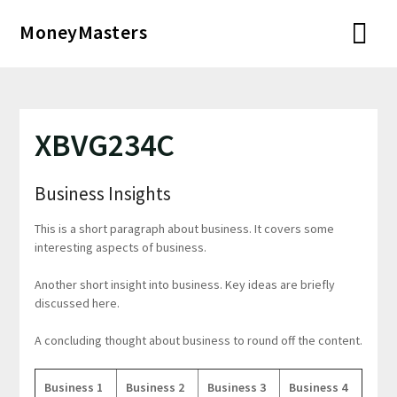
Перейти
MoneyMasters
к
содержимому
XBVG234C
Business Insights
This is a short paragraph about business. It covers some
interesting aspects of business.
Another short insight into business. Key ideas are briefly
discussed here.
A concluding thought about business to round off the content.
Business 1
Business 2
Business 3
Business 4