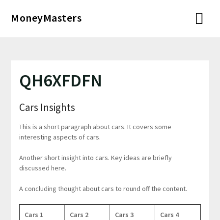
Перейти
MoneyMasters
к
содержимому
QH6XFDFN
Cars Insights
This is a short paragraph about cars. It covers some
interesting aspects of cars.
Another short insight into cars. Key ideas are briefly
discussed here.
A concluding thought about cars to round off the content.
Cars 1
Cars 2
Cars 3
Cars 4