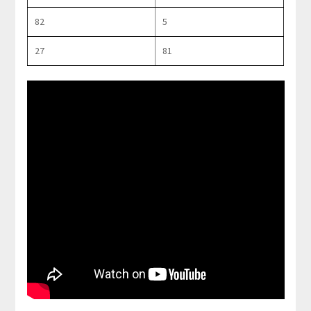
82
5
27
81