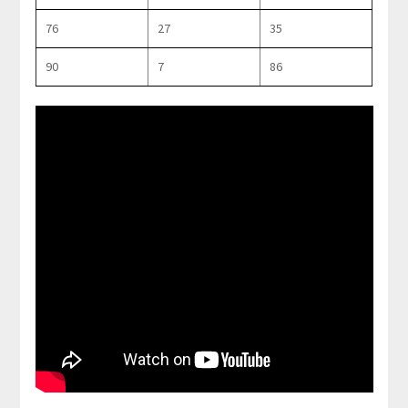
76
27
35
90
7
86