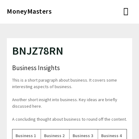
Перейти
MoneyMasters
к
содержимому
BNJZ78RN
Business Insights
This is a short paragraph about business. It covers some
interesting aspects of business.
Another short insight into business. Key ideas are briefly
discussed here.
A concluding thought about business to round off the content.
Business 1
Business 2
Business 3
Business 4