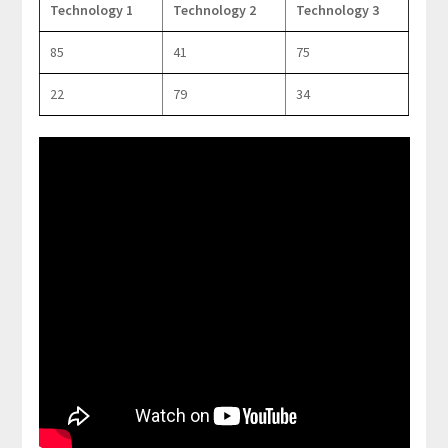
Technology 1
Technology 2
Technology 3
85
41
75
22
79
34