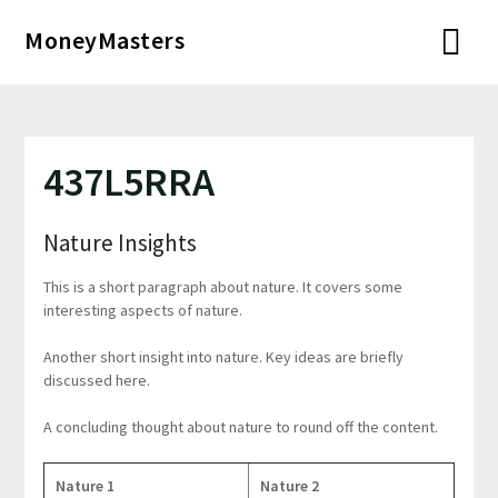
Перейти
MoneyMasters
к
содержимому
437L5RRA
Nature Insights
This is a short paragraph about nature. It covers some
interesting aspects of nature.
Another short insight into nature. Key ideas are briefly
discussed here.
A concluding thought about nature to round off the content.
Nature 1
Nature 2