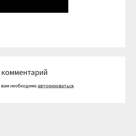
niki
вить
 комментарий
я вам необходимо
авторизоваться
.