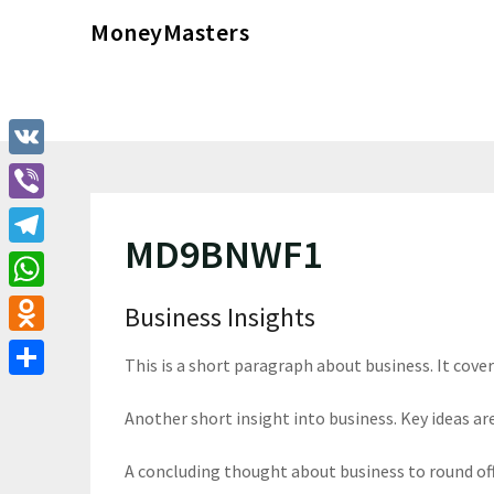
Перейти
MoneyMasters
к
содержимому
VK
Viber
MD9BNWF1
Telegram
WhatsApp
Business Insights
Odnoklassniki
This is a short paragraph about business. It cove
Отправить
Another short insight into business. Key ideas are
A concluding thought about business to round of