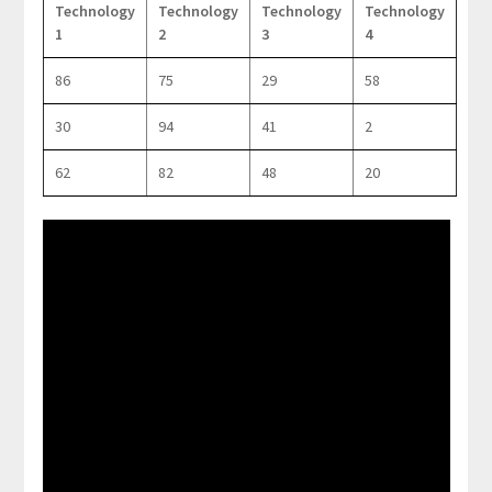
Technology
Technology
Technology
Technology
1
2
3
4
86
75
29
58
30
94
41
2
62
82
48
20