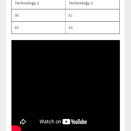
Technology 1
Technology 2
98
82
80
69