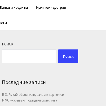
Банки и кредиты
Криптоиндустрия
шеты
ПОИСК
Поиск
Последние записи
В Займхаб объяснили, зачем в карточках
МФО указывают юридические лица