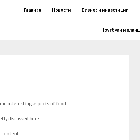
Главная
Новости
Бизнес и инвестиции
Ноутбуки и план
ome interesting aspects of food.
efly discussed here.
e content.