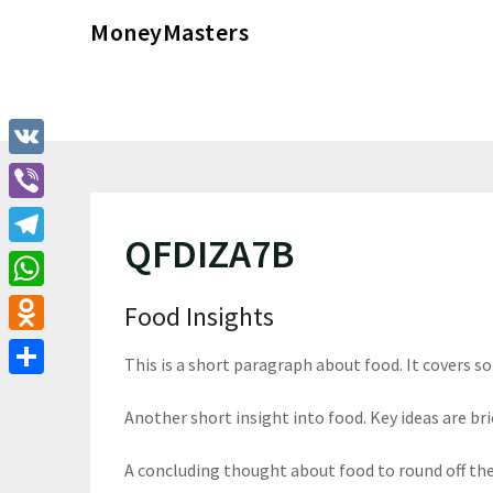
Перейти
MoneyMasters
к
содержимому
VK
Viber
QFDIZA7B
Telegram
WhatsApp
Food Insights
Odnoklassniki
This is a short paragraph about food. It covers s
Отправить
Another short insight into food. Key ideas are bri
A concluding thought about food to round off th