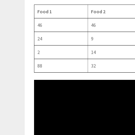
Food 1
Food 2
46
46
24
9
2
14
88
32