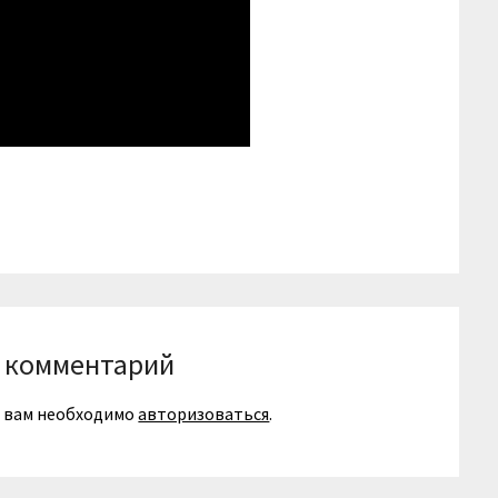
niki
вить
 комментарий
я вам необходимо
авторизоваться
.