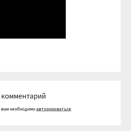
niki
вить
 комментарий
я вам необходимо
авторизоваться
.