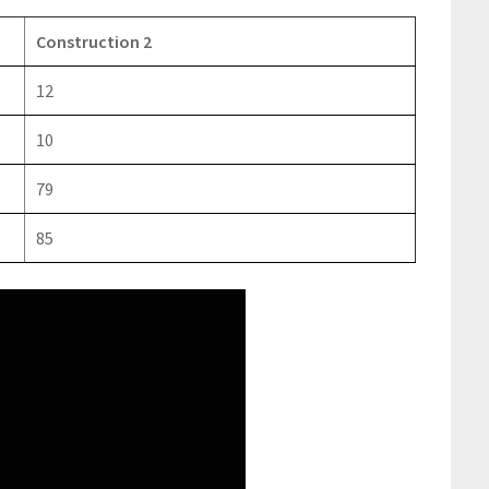
Construction 2
12
10
79
85