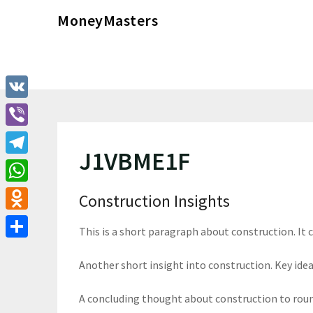
Перейти
MoneyMasters
к
содержимому
VK
Viber
J1VBME1F
Telegram
WhatsApp
Construction Insights
Odnoklassniki
This is a short paragraph about construction. It
Отправить
Another short insight into construction. Key ideas
A concluding thought about construction to roun