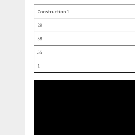
Construction 1
29
58
55
1