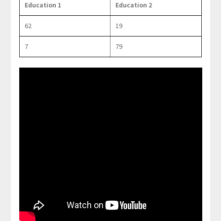
Education 1
Education 2
62
19
7
79