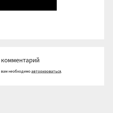
niki
вить
 комментарий
я вам необходимо
авторизоваться
.