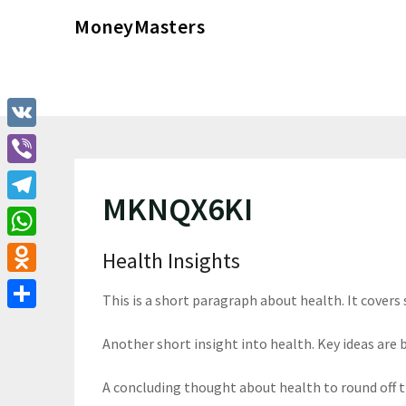
Перейти
MoneyMasters
к
содержимому
VK
Viber
MKNQX6KI
Telegram
WhatsApp
Health Insights
Odnoklassniki
This is a short paragraph about health. It covers
Отправить
Another short insight into health. Key ideas are b
A concluding thought about health to round off 