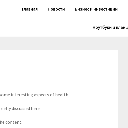
Главная
Новости
Бизнес и инвестиции
Ноутбуки и план
 some interesting aspects of health.
riefly discussed here.
the content.