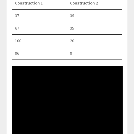
Construction 1
Construction 2
37
39
67
35
100
20
86
8