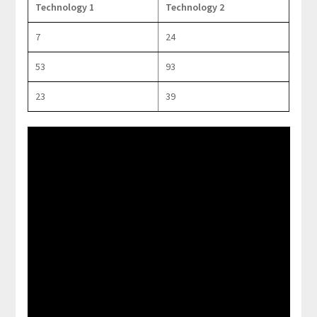
Technology 1
Technology 2
7
24
53
93
23
39