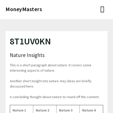
Перейти
MoneyMasters
к
содержимому
8T1UV0KN
Nature Insights
This is a short paragraph about nature. It covers some
interesting aspects of nature.
Another short insight into nature. Key ideas are briefly
discussed here.
A concluding thought about nature to round off the content.
Nature 1
Nature 2
Nature 3
Nature 4