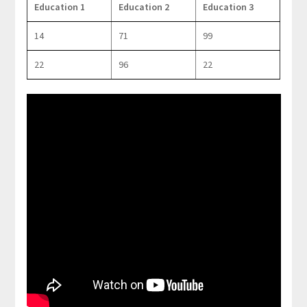
Education 1
Education 2
Education 3
14
71
99
22
96
22