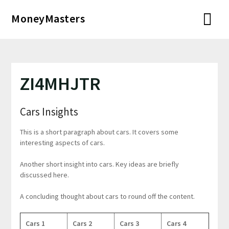
Перейти
MoneyMasters
к
содержимому
ZI4MHJTR
Cars Insights
This is a short paragraph about cars. It covers some
interesting aspects of cars.
Another short insight into cars. Key ideas are briefly
discussed here.
A concluding thought about cars to round off the content.
Cars 1
Cars 2
Cars 3
Cars 4