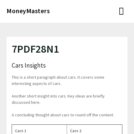
Перейти
MoneyMasters
к
содержимому
7PDF28N1
Cars Insights
This is a short paragraph about cars. It covers some
interesting aspects of cars.
Another short insight into cars. Key ideas are briefly
discussed here.
A concluding thought about cars to round off the content.
Cars 1
Cars 2