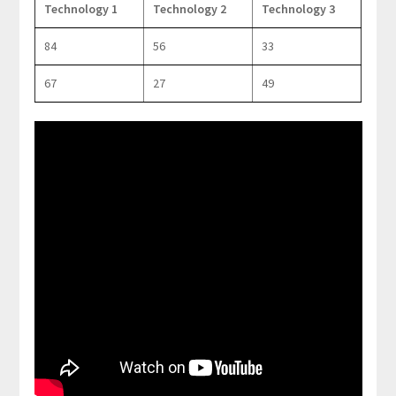
Technology 1
Technology 2
Technology 3
84
56
33
67
27
49