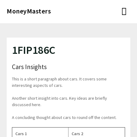
Перейти
MoneyMasters
к
содержимому
1FIP186C
Cars Insights
This is a short paragraph about cars. It covers some
interesting aspects of cars.
Another short insight into cars. Key ideas are briefly
discussed here.
A concluding thought about cars to round off the content.
Cars 1
Cars 2