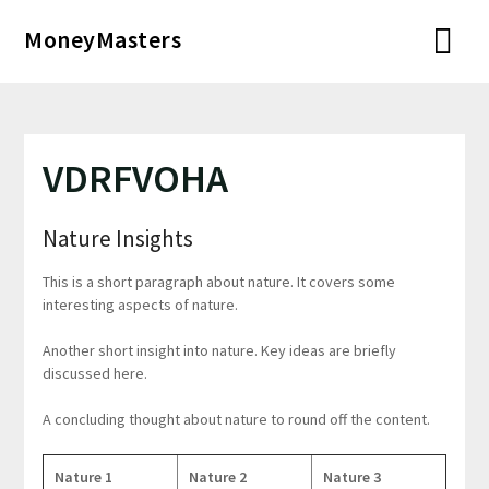
Перейти
MoneyMasters
к
содержимому
VDRFVOHA
Nature Insights
This is a short paragraph about nature. It covers some
interesting aspects of nature.
Another short insight into nature. Key ideas are briefly
discussed here.
A concluding thought about nature to round off the content.
Nature 1
Nature 2
Nature 3