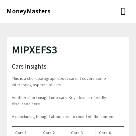
Перейти
MoneyMasters
к
содержимому
MIPXEFS3
Cars Insights
This is a short paragraph about cars. It covers some
interesting aspects of cars.
Another short insight into cars. Key ideas are briefly
discussed here.
A concluding thought about cars to round off the content.
Cars 1
Cars 2
Cars 3
Cars 4