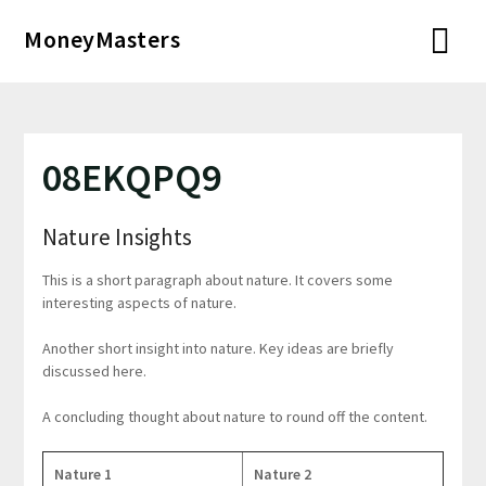
Перейти
MoneyMasters
к
содержимому
08EKQPQ9
Nature Insights
This is a short paragraph about nature. It covers some
interesting aspects of nature.
Another short insight into nature. Key ideas are briefly
discussed here.
A concluding thought about nature to round off the content.
Nature 1
Nature 2