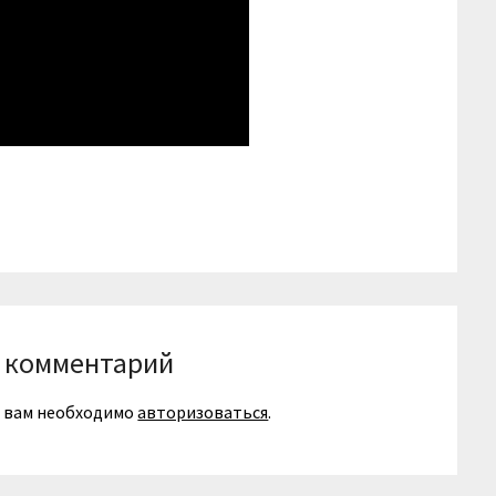
niki
вить
 комментарий
я вам необходимо
авторизоваться
.