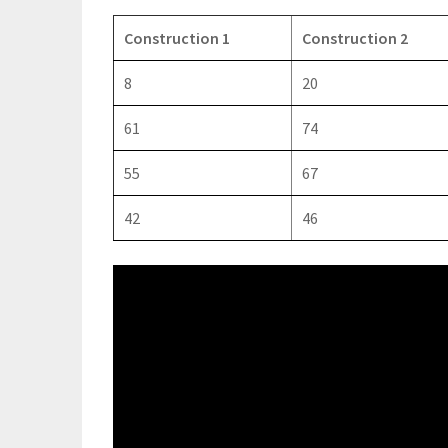
Construction 1
Construction 2
8
20
61
74
55
67
42
46