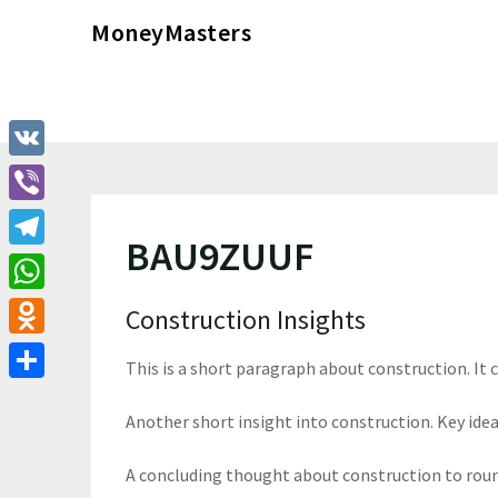
Перейти
MoneyMasters
к
содержимому
VK
Viber
BAU9ZUUF
Telegram
WhatsApp
Construction Insights
Odnoklassniki
This is a short paragraph about construction. It
Отправить
Another short insight into construction. Key ideas
A concluding thought about construction to roun