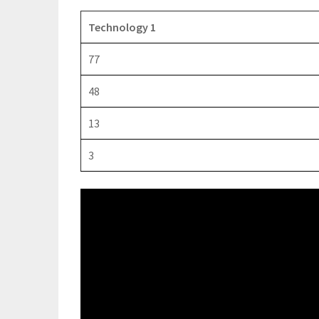
Technology 1
77
48
13
3