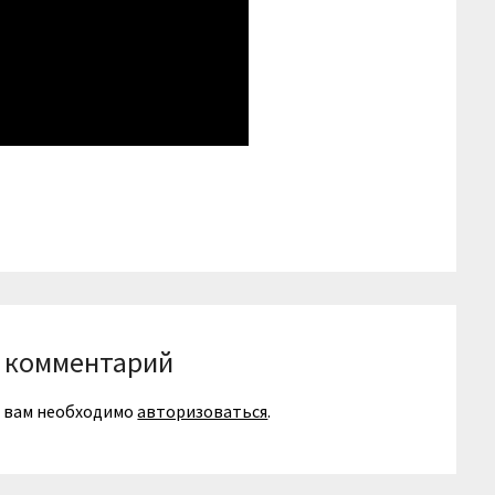
niki
вить
 комментарий
я вам необходимо
авторизоваться
.