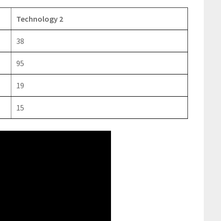
Technology 2
38
95
19
15