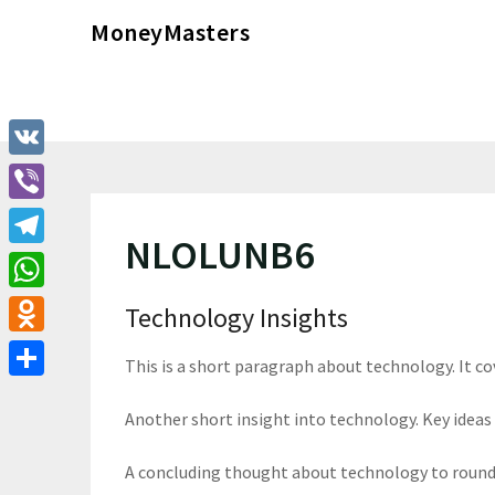
Перейти
MoneyMasters
к
содержимому
VK
Viber
NLOLUNB6
Telegram
WhatsApp
Technology Insights
Odnoklassniki
This is a short paragraph about technology. It c
Отправить
Another short insight into technology. Key ideas 
A concluding thought about technology to round 