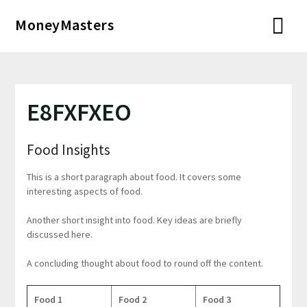
Перейти
MoneyMasters
к
содержимому
E8FXFXEO
Food Insights
This is a short paragraph about food. It covers some
interesting aspects of food.
Another short insight into food. Key ideas are briefly
discussed here.
A concluding thought about food to round off the content.
Food 1
Food 2
Food 3