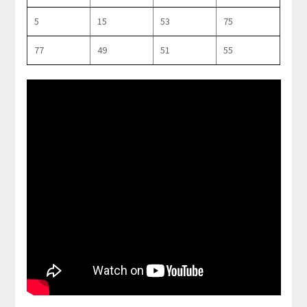
5
15
53
75
77
49
51
55