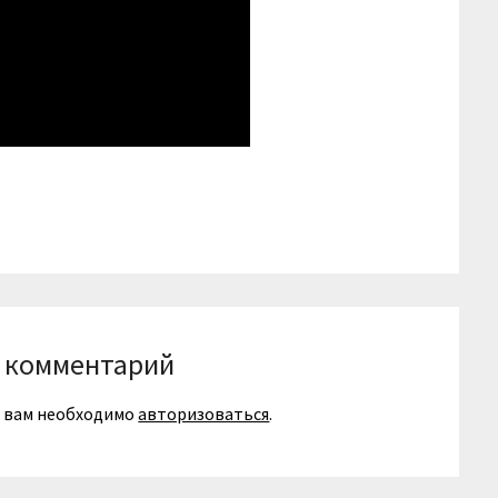
niki
вить
 комментарий
я вам необходимо
авторизоваться
.