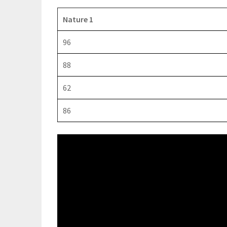
Nature 1
96
88
62
86