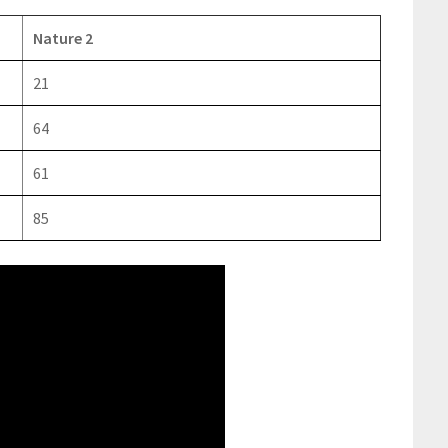
Nature 2
21
64
61
85