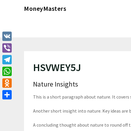
Перейти
MoneyMasters
к
содержимому
VK
Viber
HSVWEY5J
Telegram
WhatsApp
Nature Insights
Odnoklassniki
This is a short paragraph about nature. It covers
Отправить
Another short insight into nature. Key ideas are b
A concluding thought about nature to round off 