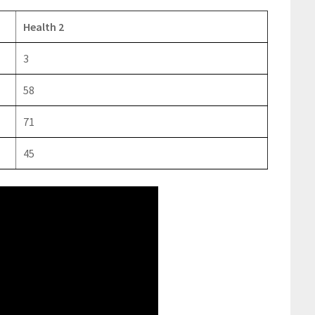
Health 2
3
58
71
45