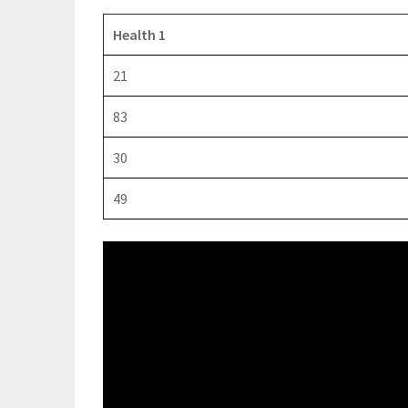
Health 1
21
83
30
49