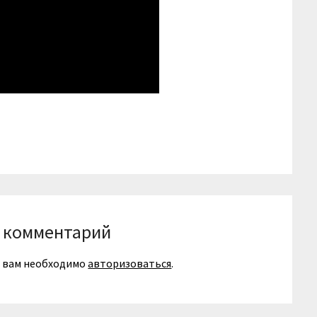
niki
вить
 комментарий
я вам необходимо
авторизоваться
.