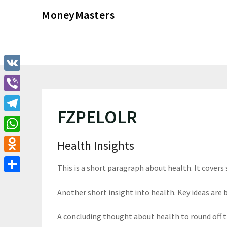
Перейти
MoneyMasters
к
содержимому
VK
Viber
FZPELOLR
Telegram
WhatsApp
Health Insights
Odnoklassniki
This is a short paragraph about health. It covers
Отправить
Another short insight into health. Key ideas are b
A concluding thought about health to round off 