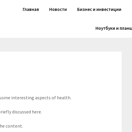
Главная
Новости
Бизнес и инвестиции
Ноутбуки и план
 some interesting aspects of health.
riefly discussed here.
the content.