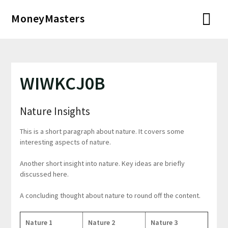
Перейти
MoneyMasters
к
содержимому
WIWKCJ0B
Nature Insights
This is a short paragraph about nature. It covers some
interesting aspects of nature.
Another short insight into nature. Key ideas are briefly
discussed here.
A concluding thought about nature to round off the content.
Nature 1
Nature 2
Nature 3