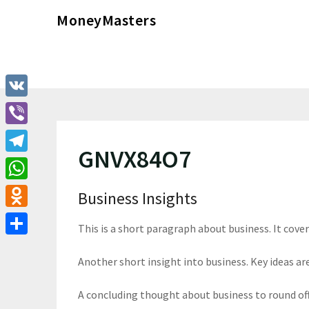
Перейти
MoneyMasters
к
содержимому
VK
Viber
GNVX84O7
Telegram
WhatsApp
Business Insights
Odnoklassniki
This is a short paragraph about business. It cove
Отправить
Another short insight into business. Key ideas are
A concluding thought about business to round of