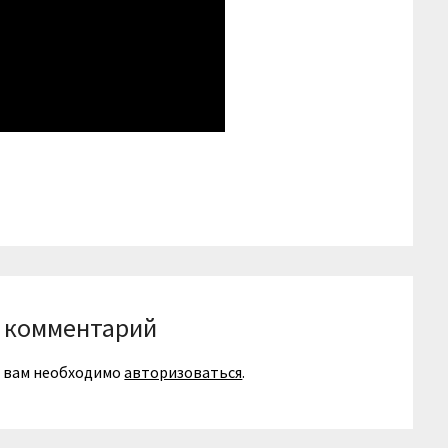
niki
вить
 комментарий
я вам необходимо
авторизоваться
.