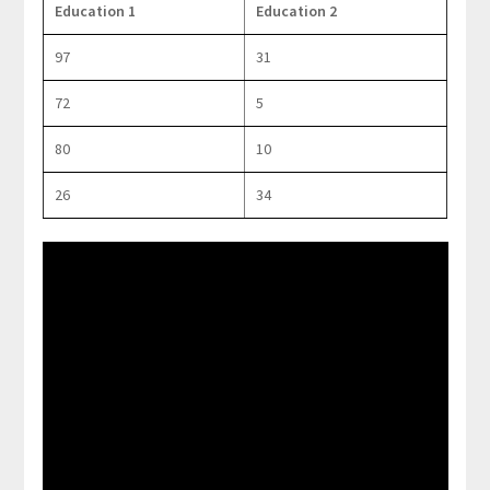
Education 1
Education 2
97
31
72
5
80
10
26
34