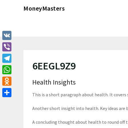
Перейти
MoneyMasters
к
содержимому
VK
Viber
6EEGL9Z9
Telegram
WhatsApp
Health Insights
Odnoklassniki
This is a short paragraph about health. It covers
Отправить
Another short insight into health. Key ideas are b
A concluding thought about health to round off 