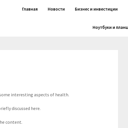
Главная
Новости
Бизнес и инвестиции
Ноутбуки и план
 some interesting aspects of health.
riefly discussed here.
the content.