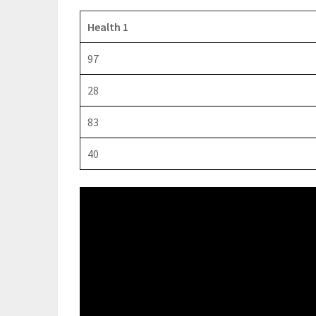
Health 1
97
28
83
40