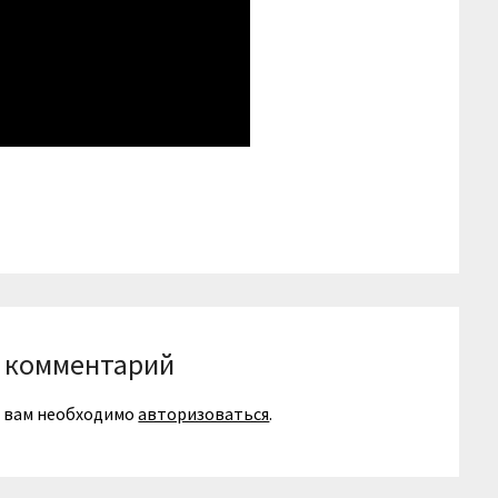
niki
вить
 комментарий
я вам необходимо
авторизоваться
.