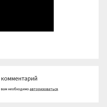
niki
вить
 комментарий
я вам необходимо
авторизоваться
.