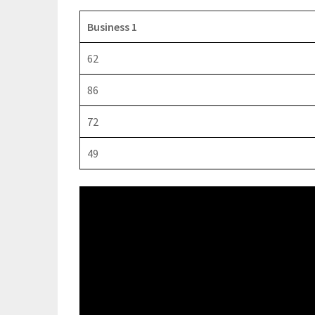
Business 1
62
86
72
49