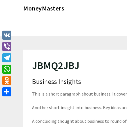
Перейти
MoneyMasters
к
содержимому
VK
Viber
JBMQ2JBJ
Telegram
WhatsApp
Business Insights
Odnoklassniki
This is a short paragraph about business. It cove
Отправить
Another short insight into business. Key ideas are
A concluding thought about business to round of