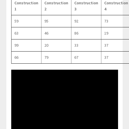
Construction
Construction
Construction
Construction
1
2
3
4
59
95
92
73
63
46
86
19
99
20
33
37
66
79
67
37