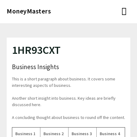
Перейти
MoneyMasters
к
содержимому
1HR93CXT
Business Insights
This is a short paragraph about business. It covers some
interesting aspects of business.
Another short insight into business. Key ideas are briefly
discussed here.
A concluding thought about business to round off the content.
Business 1
Business 2
Business 3
Business 4