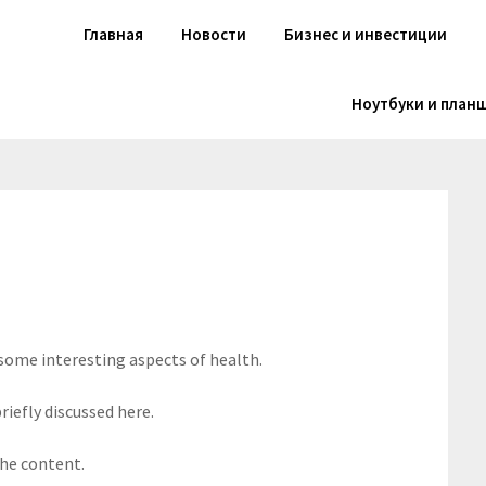
Главная
Новости
Бизнес и инвестиции
Ноутбуки и план
 some interesting aspects of health.
riefly discussed here.
the content.