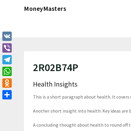
Перейти
MoneyMasters
к
содержимому
VK
Viber
2R02B74P
Telegram
WhatsApp
Health Insights
Odnoklassniki
This is a short paragraph about health. It covers
Отправить
Another short insight into health. Key ideas are b
A concluding thought about health to round off 