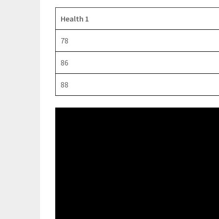
Health 1
78
86
88