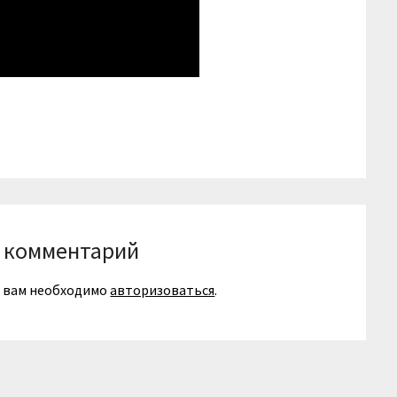
niki
вить
 комментарий
я вам необходимо
авторизоваться
.